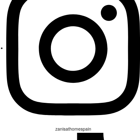
zanisathomespain